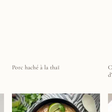
Porc haché à la thaï
C
d