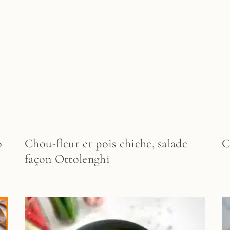
o
Chou-fleur et pois chiche, salade
C
façon Ottolenghi