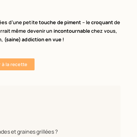
ées d’une petite
touche de piment
– le
croquant
de
ourrait même devenir un
incontournable
chez vous,
n,
(saine) addiction en vue
!
r à la recette
des et graines grillées ?