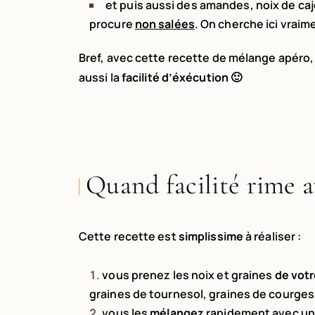
et puis aussi des amandes, noix de caj
procure
non salées
. On cherche ici vraim
Bref, avec cette recette de mélange apéro,
aussi la
facilité d’éxécution
🙂
Quand facilité rime a
Cette recette est
simplissime
à réaliser :
vous prenez les noix et graines
de votr
graines
de tournesol, graines de courges,
vous les
mélangez
rapidement avec un p