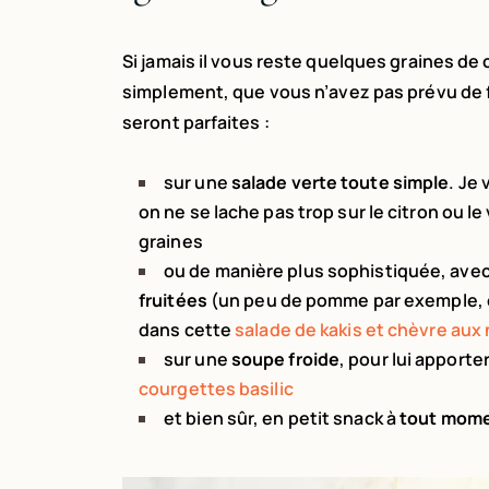
Si jamais il vous reste quelques graines de
simplement, que vous n’avez pas prévu de f
seront parfaites :
sur une
salade verte toute simple
. Je
on ne se lache pas trop sur le citron ou le
graines
ou de manière plus sophistiquée, ave
fruitées
(un peu de pomme par exemple, o
dans cette
salade
de kakis et chèvre aux 
sur une
soupe froide
, pour lui apport
courgettes basilic
et bien sûr, en petit snack à
tout mome