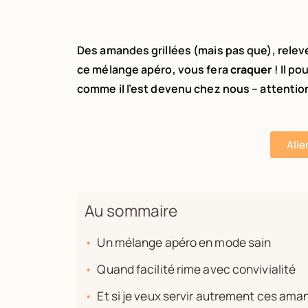
Des amandes grillées (mais pas que), relev
ce mélange apéro, vous fera
craquer
! Il p
comme il l’est devenu chez nous – attentio
Alle
Au sommaire
Un mélange apéro en mode sain
Quand facilité rime avec convivialité
Et si je veux servir autrement ces aman