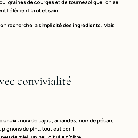
ou, graines de courges et de tournesol que l’on se
ent l’élément
brut
et
sain
.
 on recherche la
simplicité des ingrédients
. Mais
vec convivialité
e choix
: noix de cajou, amandes, noix de pécan,
 pignons de pin… tout est bon !
eu de miel, un peu d’huile d’olive,