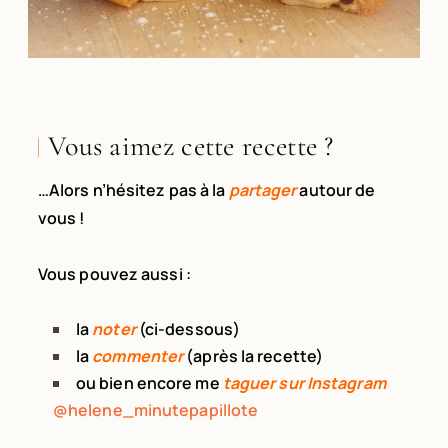
Vous aimez cette recette ?
…Alors n’hésitez pas à la
partager
autour
de
vous !
Vous pouvez aussi :
la
noter
(ci-dessous)
la
commenter
(après la recette)
ou bien encore me
taguer sur Instagram
@helene_minutepapillote