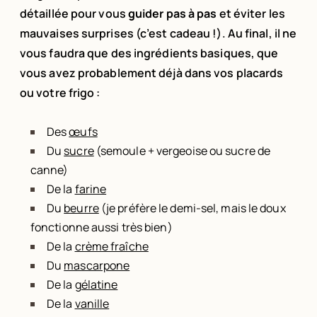
détaillée pour vous
guider pas à pas
et éviter les
mauvaises surprises (c’est cadeau !).
Au final, il ne
vous faudra que des ingrédients basiques, que
vous avez probablement déjà dans vos placards
ou votre frigo :
Des
œufs
Du
sucre
(semoule + vergeoise ou sucre de
canne)
De la
farine
Du
beurre
(je préfère le demi-sel, mais le doux
fonctionne aussi très bien)
De la
crème fraîche
Du
mascarpone
De la
gélatine
De la
vanille