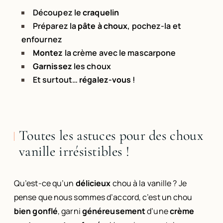
Découpez le
craquelin
Préparez la
pâte à choux
, pochez-la et
enfournez
Montez
la crème avec le mascarpone
Garnissez
les choux
Et surtout…
régalez-vous
!
Toutes les astuces pour des choux
vanille irrésistibles !
Qu’est-ce qu’un
délicieux
chou à la vanille ? Je
pense que nous sommes d’accord, c’est un chou
bien gonflé
, garni
généreusement
d’une
crème