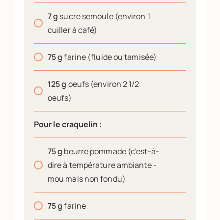
7
g
sucre semoule (environ 1
cuiller à café)
75
g
farine (fluide ou tamisée)
125
g
oeufs (environ 2 1/2
oeufs)
Pour le craquelin :
75
g
beurre pommade (c'est-à-
dire à température ambiante -
mou mais non fondu)
75
g
farine