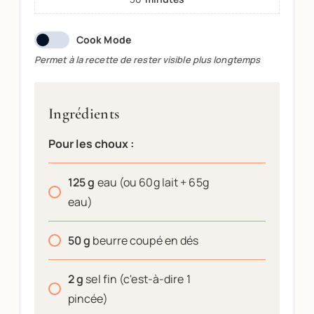
Cook Mode
Permet à la recette de rester visible plus longtemps
Ingrédients
Pour les choux :
125
g
eau (ou 60g lait + 65g
eau)
50
g
beurre coupé en dés
2
g
sel fin (c'est-à-dire 1
pincée)