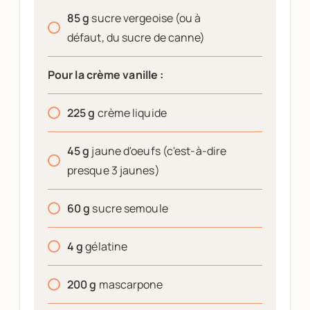
85
g
sucre vergeoise (ou à
défaut, du sucre de canne)
Pour la crème vanille :
225
g
crème liquide
45
g
jaune d'oeufs (c'est-à-dire
presque 3 jaunes)
60
g
sucre semoule
4
g
gélatine
200
g
mascarpone