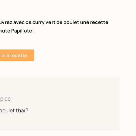
vrez avec ce curry vert de poulet une
recette
nute Papillote !
r à la recette
apide
 poulet thaï?