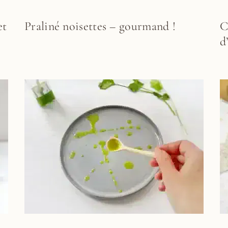
et
Praliné noisettes – gourmand !
C
d