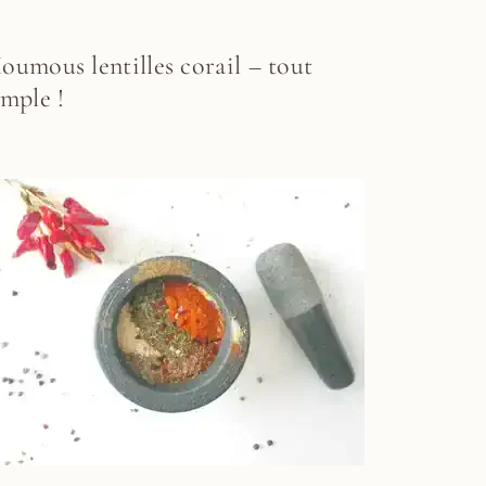
oumous lentilles corail – tout
imple !