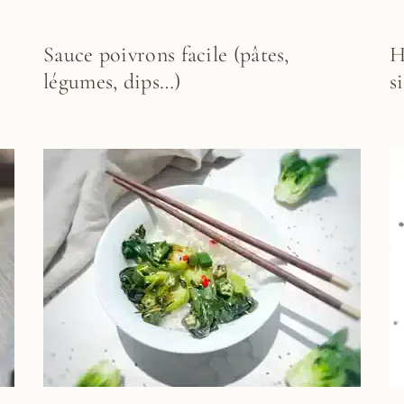
Sauce poivrons facile (pâtes,
H
légumes, dips…)
s