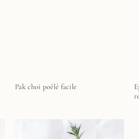
Pak choi poêlé facile
E
r