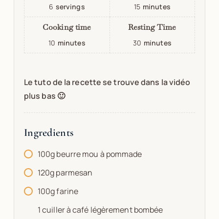
6
servings
15
minutes
Cooking time
Resting Time
10
minutes
30
minutes
Le tuto de la recette se trouve dans la vidéo
plus bas 🙂
Ingredients
100g beurre mou à pommade
120g parmesan
100g farine
1 cuiller à café légèrement bombée