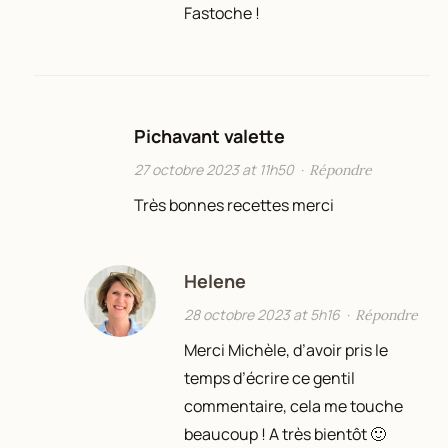
Fastoche !
Pichavant valette
27 octobre 2023 at 11h50
·
Répondre
Très bonnes recettes merci
Helene
28 octobre 2023 at 5h16
·
Répondre
Merci Michèle, d’avoir pris le
temps d’écrire ce gentil
commentaire, cela me touche
beaucoup ! A très bientôt 🙂