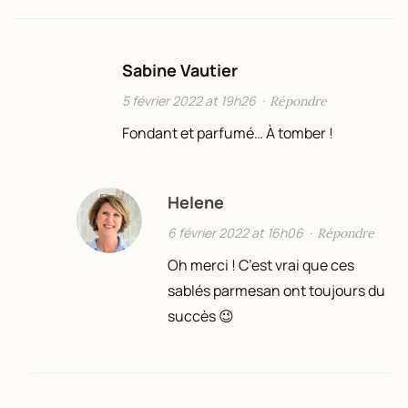
Sabine Vautier
5 février 2022 at 19h26
·
Répondre
Fondant et parfumé… À tomber !
Helene
6 février 2022 at 16h06
·
Répondre
Oh merci ! C’est vrai que ces
sablés parmesan ont toujours du
succès 😉