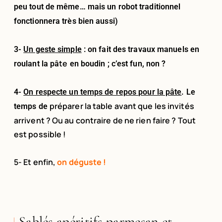
peu tout de même
… mais un robot traditionnel
fonctionnera très bien aussi)
3-
Un geste simple
: on fait des travaux manuels en
te
roulant la pâ
en boudin ; c’est fun, non ?
4-
On respecte un temps de repos pour la pâte
. Le
préparer la table avant que les invités
temps de
arrivent ? Ou au contraire de ne rien faire ? Tout
est possible !
5- Et enfin,
on déguste !
Sablés apéritifs parmesan et