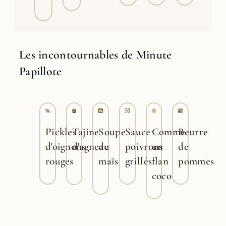
Les incontournables de Minute
Papillote
Pickles
Tajine
Soupe
Sauce
Comme
Beurre
d'oignons
d'agneau
de
poivrons
un
de
rouges
maïs
grillés
flan
pommes
coco