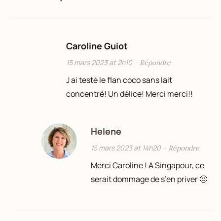
Caroline Guiot
15 mars 2023 at 2h10
·
Répondre
J ai testé le flan coco sans lait
concentré! Un délice! Merci merci!!
Helene
15 mars 2023 at 14h20
·
Répondre
Merci Caroline ! A Singapour, ce
serait dommage de s’en priver 🙂