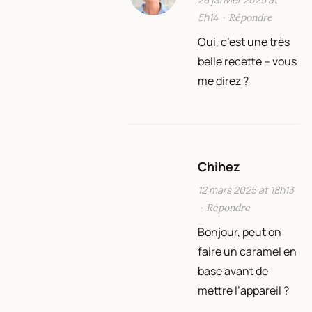
5h14
·
Répondre
Oui, c’est une très
belle recette – vous
me direz ?
Chihez
12 mars 2025 at 18h13
·
Répondre
Bonjour, peut on
faire un caramel en
base avant de
mettre l’appareil ?