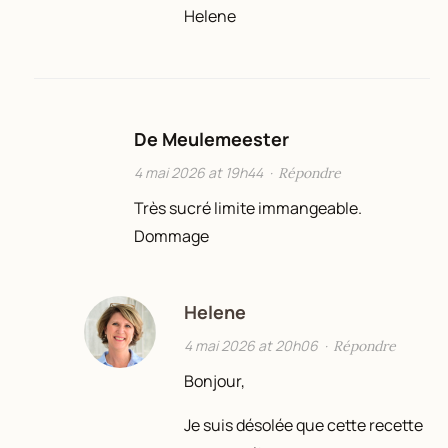
Helene
De Meulemeester
4 mai 2026 at 19h44
·
Répondre
Très sucré limite immangeable.
Dommage
Helene
4 mai 2026 at 20h06
·
Répondre
Bonjour,
Je suis désolée que cette recette