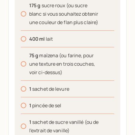
175
g
sucre roux (ou sucre
blanc si vous souhaitez obtenir
une couleur de flan plus claire)
400
ml
lait
75
g
maïzena (ou farine, pour
une texture en trois couches,
voir ci-dessus)
1
sachet de levure
1
pincée de sel
1
sachet de sucre vanillé (ou de
l'extrait de vanille)