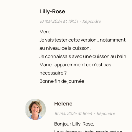
Lilly-Rose
10 mai 2024 at 18h31
·
Répondre
Merci
Je vais tester cette version., notamment
au niveau de la cuisson.
Je connaissais avec une cuisson au bain
Marie…apparemment ce n’est pas
nécessaire ?
Bonne fin de journée
Helene
16 mai 2024 at 8h44
·
Répondre
Bonjour Lilly-Rose,
La cuisson au bain-marie est en