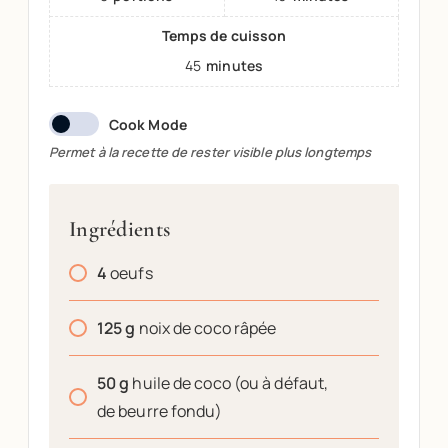
Temps de cuisson
45
minutes
Cook Mode
Permet à la recette de rester visible plus longtemps
Ingrédients
4
oeufs
125
g
noix de coco râpée
50
g
huile de coco (ou à défaut,
de beurre fondu)