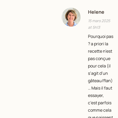
Helene
15 mars 2025
at 5h13
Pourquoi pas
? a priori la
recette n’est
pas conçue
pour cela (il
s’agit d’un
gâteau/flan)
… Mais il faut
essayer,
c’est parfois
comme cela
que naissent