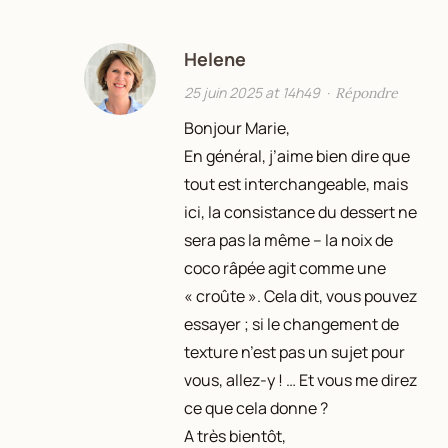
Helene
25 juin 2025 at 14h49
·
Répondre
Bonjour Marie,
En général, j’aime bien dire que
tout est interchangeable, mais
ici, la consistance du dessert ne
sera pas la même – la noix de
coco râpée agit comme une
« croûte ». Cela dit, vous pouvez
essayer ; si le changement de
texture n’est pas un sujet pour
vous, allez-y ! … Et vous me direz
ce que cela donne ?
A très bientôt,