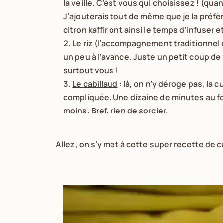
la veille. C’est vous qui choisissez ! (qua
J’ajouterais tout de même que je la préfère
citron kaffir ont ainsi le temps d’infuser 
Le riz
(l’accompagnement traditionnel des
un peu à l’avance. Juste un petit coup d
surtout vous !
Le cabillaud
: là, on n’y déroge pas, la 
compliquée. Une dizaine de minutes au fou
moins. Bref, rien de sorcier.
Allez, on s’y met à cette super recette de c