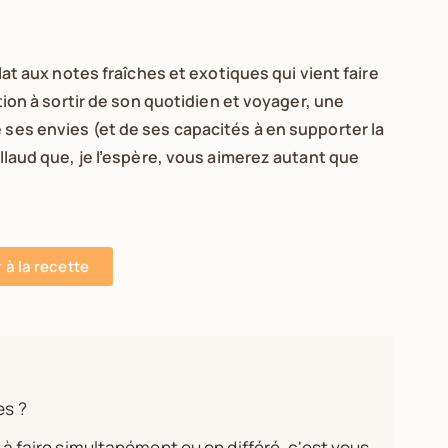
plat aux notes fraîches et exotiques qui vient faire
ation à sortir de son quotidien et voyager, une
 ses envies (et de ses capacités à en supporter la
illaud que, je l’espère, vous aimerez autant que
r à la recette
es ?
s à faire simultanément ou en différé, c'est vous