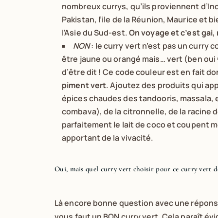
nombreux currys, qu’ils proviennent d’Inde
Pakistan, l’ile de la Réunion, Maurice et b
l’Asie du Sud-est.
On voyage et c’est gai,
NON
: le curry vert n’est pas un curry c
être jaune ou orangé mais… vert (ben oui 
d’être dit ! Ce code couleur est en fait 
piment vert
. Ajoutez des produits qui a
épices chaudes des tandooris, massala, etc
combava), de la citronnelle, de la racine
parfaitement le lait de coco et coupent 
apportant de la vivacité.
Oui, mais quel curry vert choisir pour ce curry vert d
Là encore bonne question avec une réponse 
vous faut un BON curry vert. Cela paraît évi