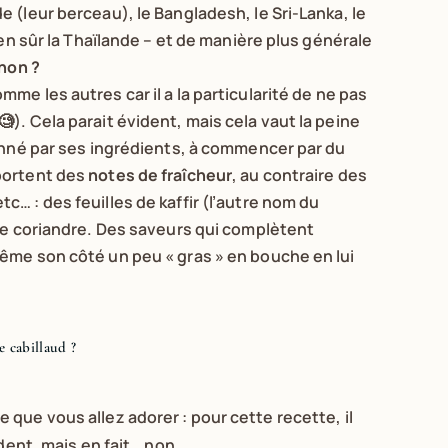
 (leur berceau), le Bangladesh, le Sri-Lanka, le
ien sûr la Thaïlande – et de manière plus générale
 non ?
omme les autres car il a la particularité de ne pas
). Cela parait évident, mais cela vaut la peine
donné par ses ingrédients, à commencer par du
pportent des
notes de fraîcheur
, au contraire des
… : des feuilles de kaffir (l’autre nom du
 de coriandre. Des saveurs qui complètent
même son côté un peu « gras » en bouche en lui
e cabillaud ?
que vous allez adorer : pour cette recette, il
dent, mais en fait… non.