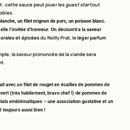
 : cette sauce peut jouer les
guest star
tout
nobles.
lanche, un filet mignon de porc, un poisson blanc
.
elle l’invitée d’honneur. On découvrira la
saveur
lorales et épicées
du Noilly Prat, le
léger parfum
ple, la saveur prononcée de la viande sera
t.
ait avec un filet de rouget en écailles de pommes de
ouvert (très habilement, bravo chef !) de pommes de
 plats emblématiques – une association gustative et un
t
toujours aussi bien !