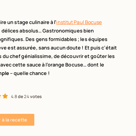
ire un stage culinaire à l’
institut Paul Bocuse
 de délices absolus… Gastronomiques bien
nifiques. Des gens formidables ; les équipes
e est assurée, sans aucun doute ! Et puis c’était
s du chef génialissime, de découvrir et goûter les
s avec cette sauce à l’orange Bocuse… dont le
mple
– quelle chance !
4.8
de
24
votes
r à la recette