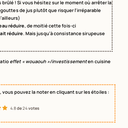
s brûlé ! Si vous hésitez sur le moment où arrêter la
outtes de jus plutôt que risquer l’irréparable
’ailleurs)
veau réduire
, de moitié cette fois-ci
fait réduire
. Mais jusqu’à consistance sirupeuse
Ratio
effet « wouaouh »/investissement
en cuisine
 vous pouvez la noter en cliquant sur les étoiles :
4.8
de
24
votes