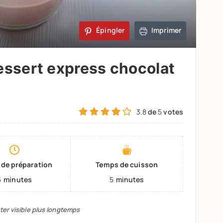
Épingler
Imprimer
essert express chocolat
3.8
de
5
votes
de préparation
Temps de cuisson
5
minutes
5
minutes
ter visible plus longtemps