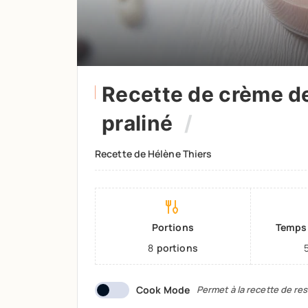
Recette de crème d
praliné
Recette de Hélène Thiers
Portions
Temps 
8
portions
Cook Mode
Permet à la recette de res