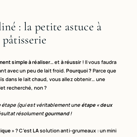
né : la petite astuce à
 pâtisserie
ent simple à réaliser
… et
à réussir
! Il vous faudra
nt avec un peu de lait froid.
Pourquoi ?
Parce que
ïs dans le lait chaud, vous allez obtenir… une
fet recherché, non ?
e étape (qui est véritablement une
étape « deux
résultat résolument
gourmand
!
gique
» ? C’est
LA
solution anti-grumeaux : un mini