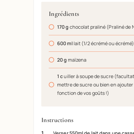
Ingrédients
170
g
chocolat praliné (Praliné de 
600
ml
lait (1/2 écrémé ou écrémé
20
g
maïzena
1
c
uiller à soupe de sucre (faculta
mettre de sucre ou bien en ajouter 
fonction de vos goûts !)
Instructions
Verser 550ml de lait dans une casse