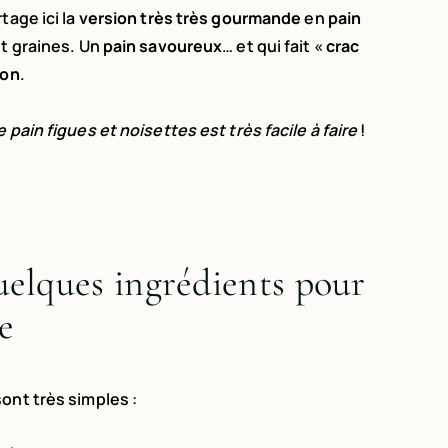
tage ici la
version très très gourmande
en
pain
et graines. Un
pain savoureux
… et qui fait «
crac
ion
.
 pain figues et noisettes est très facile à faire
!
quelques ingrédients pour
e
ont très simples :