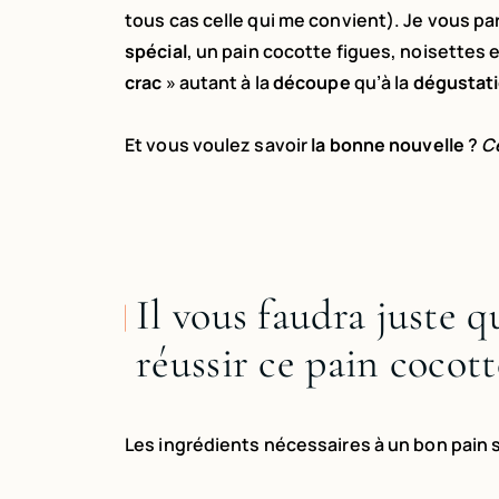
tous cas celle qui me convient). Je vous par
spécial
, un pain coco
tte figues, noisettes 
crac
» autant à la
découpe
qu’à la
dégustat
Et vous voulez savoir
la bonne nouvelle
?
Ce
Il vous faudra juste 
réussir ce pain cocott
Les ingrédients nécessaires à un bon pain s