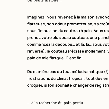
Un petite histoire...
Imaginez : vous revenez à la maison avec
v
flatteuse
, son
odeur prometteuse
, sa
croû
sous l’impulsion du couteau à pain. Vous r
prenez votre plus beau couteau, une planch
commencez la découpe… et là, là… sous votr
l’inverse),
le couteau s’écrase mollement
.
pain de mie flasque. C’est fini.
De manière pas du tout mélodramatique (!),
frustrations du climat tropical : tout devi
croquer, si l’on souhaite changer de registr
... à la recherche du pain perdu