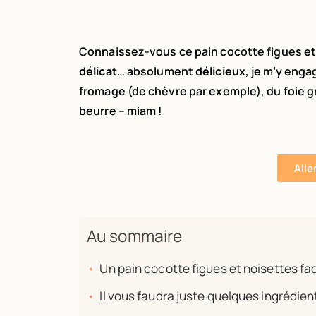
Connaissez-vous ce pain cocotte figues et
délicat
… absolument
délicieux
, je m’y enga
fromage (de chèvre par exemple), du foie 
beurre – miam !
Alle
Au sommaire
Un pain cocotte figues et noisettes faci
Il vous faudra juste quelques ingrédien