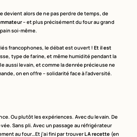
dée devient alors de ne pas perdre de temps, de
sommateur
– et plus précisément du four au grand
n pain soi-même.
riés francophones, le débat est ouvert !
Et il est
sse, type de farine, et même humidité pendant la
rle aussi levain, et comme la denrée précieuse ne
de, on en offre – solidarité face à l’adversité.
ence. Ou plutôt les expériences. Avec du levain. De
evée. Sans pli. Avec un passage au réfrigérateur
ement au four…Et j’ai fini par trouver
LA recette
(en