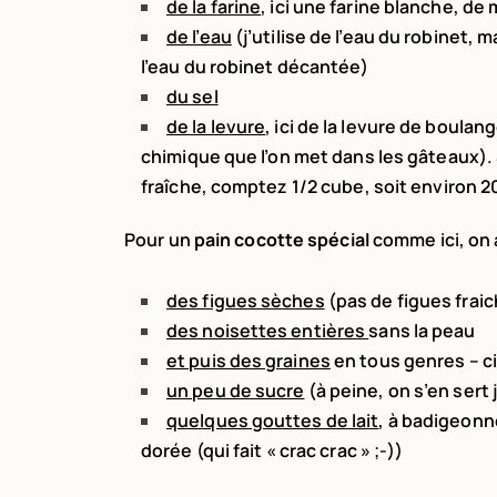
de la farine
, ici une farine blanche, d
de l’eau
(j’utilise de l’eau du robinet, 
l’eau du robinet décantée)
du sel
de la levure
, ici de la levure de boulan
chimique que l’on met dans les gâteaux). 
fraîche, comptez 1/2 cube, soit environ
Pour un
pain cocotte spécial
comme ici, on 
des figues sèches
(pas de figues frai
des noisettes entières
sans la peau
et puis des graines
en tous genres – c
un peu de sucre
(à peine, on s’en ser
quelques gouttes de lait
, à badigeonn
dorée (qui fait « crac crac » ;-))