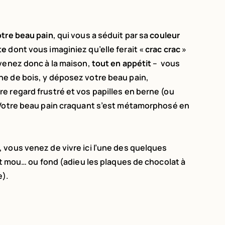
otre beau pain
, qui vous a séduit par sa
couleur
te
dont vous imaginiez qu’elle ferait «
crac crac
»
evenez donc à la maison,
tout en appétit
– vous
e de bois, y déposez votre beau pain,
e regard frustré et vos papilles en berne (ou
 Votre beau pain craquant s’est métamorphosé en
 vous venez de vivre ici l’une des quelques
ent mou… ou fond (adieu les plaques de chocolat à
e).