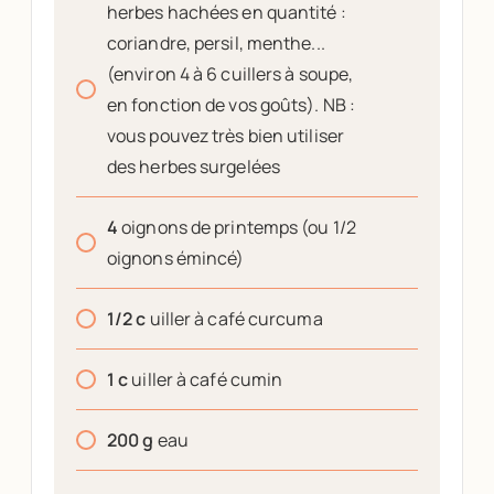
herbes hachées en quantité :
coriandre, persil, menthe...
(environ 4 à 6 cuillers à soupe,
en fonction de vos goûts). NB :
vous pouvez très bien utiliser
des herbes surgelées
4
oignons de printemps (ou 1/2
oignons émincé)
1/2
c
uiller à café curcuma
1
c
uiller à café cumin
200
g
eau