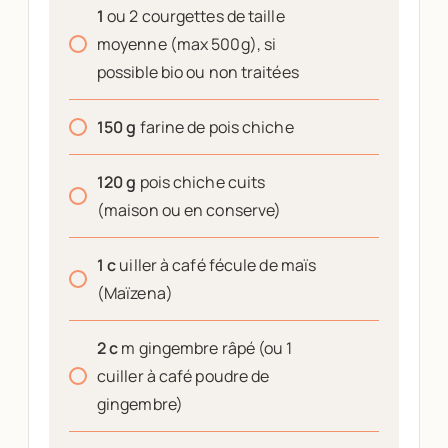
1
ou 2 courgettes de taille
moyenne (max 500g), si
possible bio ou non traitées
150
g
farine de pois chiche
120
g
pois chiche cuits
(maison ou en conserve)
1
c
uiller à café fécule de maïs
(Maïzena)
2
c
m gingembre râpé (ou 1
cuiller à café poudre de
gingembre)