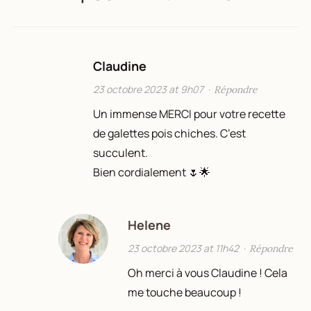
Claudine
23 octobre 2023 at 9h07
·
Répondre
Un immense MERCI pour votre recette
de galettes pois chiches. C’est
succulent.
Bien cordialement 🌷🌟
Helene
23 octobre 2023 at 11h42
·
Répondre
Oh merci à vous Claudine ! Cela
me touche beaucoup !