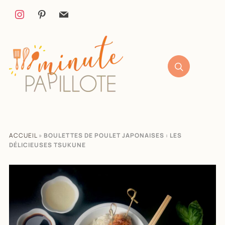
ACCUEIL
»
BOULETTES DE POULET JAPONAISES : LES
DÉLICIEUSES TSUKUNE