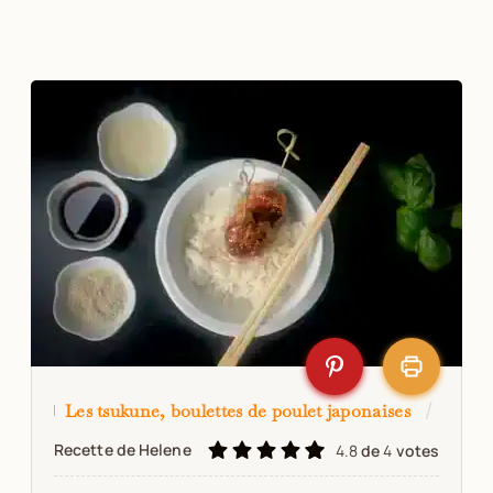
Les tsukune, boulettes de poulet japonaises
Recette de Helene
4.8
de
4
votes