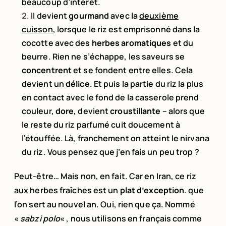
beaucoup d’intérêt.
Il devient
gourmand
avec la
deuxième
cuisson
, lorsque le riz est emprisonné dans la
cocotte avec des
herbes aromatiques
et du
beurre. Rien ne s’échappe, les saveurs se
concentrent
et se fondent entre elles. Cela
devient un
délice
. Et puis la partie du riz la plus
en contact avec le fond de la casserole prend
couleur,
dore
, devient
croustillante
– alors que
le reste du riz parfumé cuit doucement à
l’étouffée. Là, franchement on atteint le nirvana
du riz. Vous pensez que j’en fais un peu trop ?
Peut-être… Mais non, en fait. Car en Iran, ce riz
aux herbes fraîches est un
plat d’exception
. que
l’on sert au nouvel an. Oui, rien que ça. Nommé
«
sabzi polo
« , nous utilisons en français comme