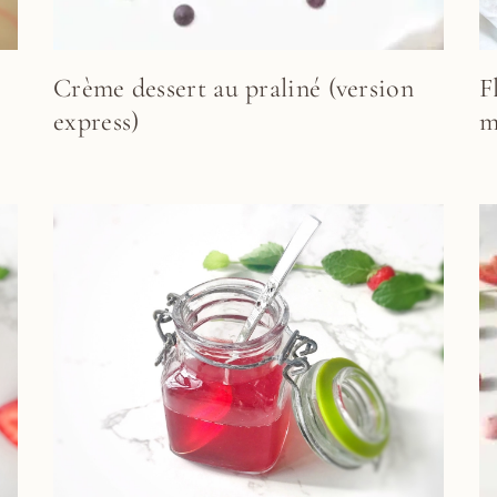
Crème dessert au praliné (version
F
express)
m